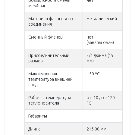
Возможность смены
нет
Примечания:
мембраны
Материал фланцевого
металлический
соединения
Сменный фланец
нет
(завальцован)
Присоединительный
3/4 дюйма (19
размер
мм)
Максимальная
+50 ºC
температура внешней
среды
Рабочая температура
от -10 до +120
теплоносителя
ºC
Выдерживает температуру теплоносителя от
-10°С до +120°С;
Габариты
Корпус изготовлен из высококачественной
стали - 1 мм, покрытой порошковой краской -
Длина
215.00 мм
120 мкр, устойчивой к истиранию и