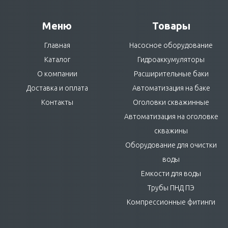
и механических повреждений;
Меню
Товары
При выборе расширительных баков большого
объема уточните размер проемов в местах
Главная
Насосное оборудование
установки;
Каталог
Гидроаккумуляторы
Давление в баке должно быть отрегулировано,
О компании
Расширительные баки
согласно статическому давлению системы
(ориентир - самая высокая точка), но не меньше,
Доставка и оплата
Автоматизация на баке
чем требуется по паспорту котла;
Контакты
Оголовки скважинные
Не допускайте замерзания теплоносителя в
Автоматизация на оголовке
баке;
скважины
Не допускайте попадания посторонних
Оборудование для очистки
предметов в бак.
воды
Емкости для воды
Трубы ПНД ПЭ
Компрессионные фитинги