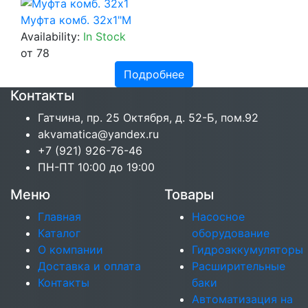
Муфта комб. 32х1"М
Availability:
In Stock
от 78
Подробнее
Контакты
Гатчина, пр. 25 Октября, д. 52-Б, пом.92
akvamatica@yandex.ru
+7 (921) 926-76-46
ПН-ПТ 10:00 до 19:00
Меню
Товары
Главная
Насосное
Каталог
оборудование
О компании
Гидроаккумуляторы
Доставка и оплата
Расширительные
Контакты
баки
Автоматизация на