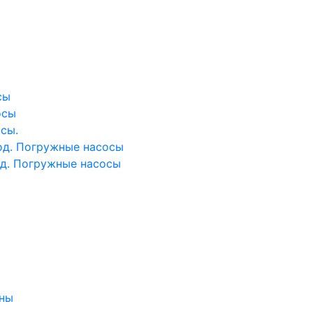
сы
осы
сы.
од. Погружные насосы
од. Погружные насосы
ины