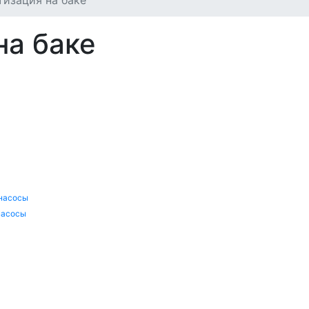
изация на баке
на баке
 насосы
насосы