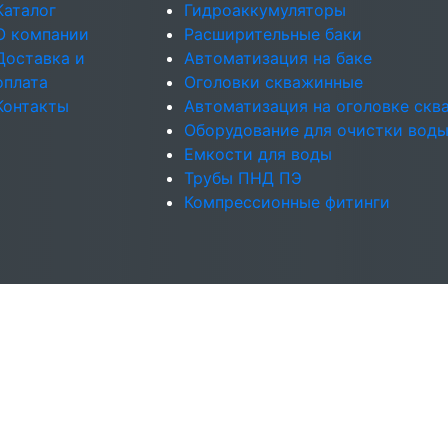
Каталог
Гидроаккумуляторы
О компании
Расширительные баки
Доставка и
Автоматизация на баке
оплата
Оголовки скважинные
Контакты
Автоматизация на оголовке ск
Оборудование для очистки вод
Емкости для воды
Трубы ПНД ПЭ
Компрессионные фитинги