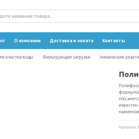
ог
О компании
Доставка и оплата
Контакты
ля очистки воды
Фильтрующие загрузки
Химические реакт
Поли
Полифосф
формулой
гексамет
известен 
наименов
Наличие: