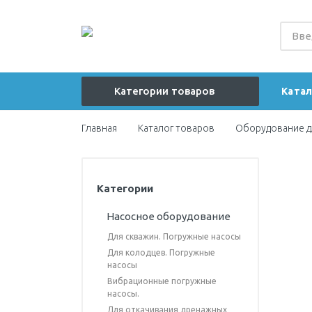
Категории товаров
Катал
Главная
Каталог товаров
Оборудование д
Насосное оборудование
Гидроаккумуляторы
Расширительные баки
Категории
Автоматизация на баке
Насосное оборудование
Для скважин. Погружные насосы
Оголовки скважинные
Для колодцев. Погружные
Автоматизация на оголовке
насосы
скважины
Вибрационные погружные
насосы.
Емкости для воды
Для откачивания дренажных