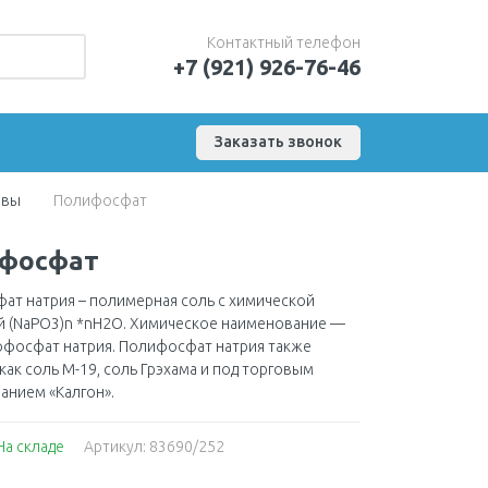
Контактный телефон
+7 (921) 926-76-46
Заказать звонок
ивы
Полифосфат
фосфат
ат натрия – полимерная соль с химической
 (NaPO3)n *nH2O. Химическое наименование —
офосфат натрия. Полифосфат натрия также
как соль М-19, соль Грэхама и под торговым
анием «Калгон».
На складе
Артикул: 83690/252