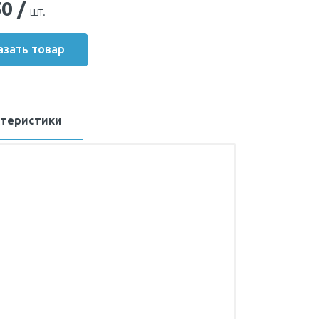
50
/
шт.
азать товар
ктеристики